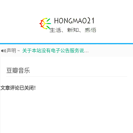
声明
~
关于本站没有电子公告服务说明-20180517
践行自
由、开放、互
助分享的互联网精神
如果您觉得本站非常有看点，那么赶紧使用Ctrl+D 收藏吧
豆瓣音乐
Hi，本站更换全新主题，欢迎访问，新主题来自云落的GIt，感谢。 -0907
鸿毛21-生活、新知、感悟 hongmao21.com
文章评论已关闭！
新的启程
~
时钟
鸿毛站引导页