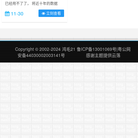
已经用不了了， 将近十年的数据
人！
啊，嗯，就这么没有了…… （感谢
11-30
立刻查看
archive.org 让我能截到上面的图）
登陆官网直接显示： RevolverMaps
has shut down. Many thanks to all
users and supporters of the
service! R……
Copyright © 2002-2024
鸿毛21
鲁ICP备13001069号
|
粤公网
安备44030002003141号
感谢主题提供
云落