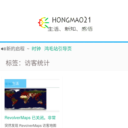
新的启程
~
时钟
鸿毛站引导页
声明
~
关于本站没有电子公告服务说明-20180517
标签：访客统计
践行自
由、开放、互
助分享的互联网精神
如果您觉得本站非常有看点，那么赶紧使用Ctrl+D 收藏吧
Hi，本站更换全新主题，欢迎访问，新主题来自云落的GIt，感谢。 -0907
生活
鸿毛21-生活、新知、感悟 hongmao21.com
RevolverMaps 已关闭。非常
感谢所有用户和支持该服务的
突然发现 RevolverMaps 访客地图