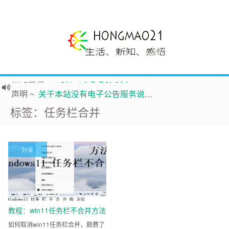
新的启程
~
时钟
鸿毛站引导页
声明
~
关于本站没有电子公告服务说明-20180517
践行自
由、开放、互
助分享的互联网精神
标签：任务栏合并
如果您觉得本站非常有看点，那么赶紧使用Ctrl+D 收藏吧
Hi，本站更换全新主题，欢迎访问，新主题来自云落的GIt，感谢。 -0907
分享
鸿毛21-生活、新知、感悟 hongmao21.com
教程：win11任务栏不合并方法
开源免费 仅需0.9M文件
如何取消win11任务栏合并，颇费了