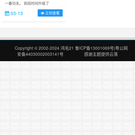
一番功夫。 前段时间升级了
ExplorerPatcher
Windows11系统，感觉和win10差
03-13
立刻查看
不多；无非把很多设置界面改成新版
模式了；另外一个是最大变化是右键
菜单折叠了，这些都还勉强接受吧。
最受不了的是任务栏强制合并，取消
不了！！！这真是太难受了，每次鼠
标都要多点击几次；搜索了一圈儿本
Copyright © 2002-2024
鸿毛21
鲁ICP备13001069号
|
粤公网
以为命令行或者修改注册表就能够恢
安备44030002003141号
感谢主题提供
云落
复。 谁知道好像没这么简单；
都……