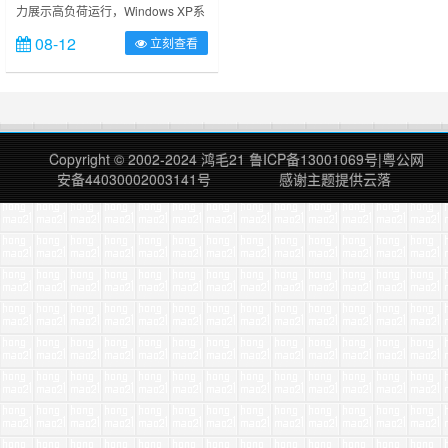
力展示高负荷运行，Windows XP系
统，CPU100%高负荷运行显摆，
08-12
立刻查看
不足2GB的小内存，阉割版的1.6G
双核CPU，型号T2060，在
Windows XP系统下同时运行几十款
常用软件，打开三十几个网页，登录
数个QQ，数个QQ群，使CPU占用
100%…… ……
Copyright © 2002-2024
鸿毛21
鲁ICP备13001069号
|
粤公网
安备44030002003141号
感谢主题提供
云落