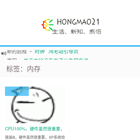
新的启程
~
时钟
鸿毛站引导页
声明
~
关于本站没有电子公告服务说明-20180517
标签：内存
践行自
由、开放、互
助分享的互联网精神
如果您觉得本站非常有看点，那么赶紧使用Ctrl+D 收藏吧
Hi，本站更换全新主题，欢迎访问，新主题来自云落的GIt，感谢。 -0907
个性
鸿毛21-生活、新知、感悟 hongmao21.com
CPU100%，硬件虽然很重要，
XP系统给力展示高负荷运行
我装B，硬件虽然很重要，XP系统给