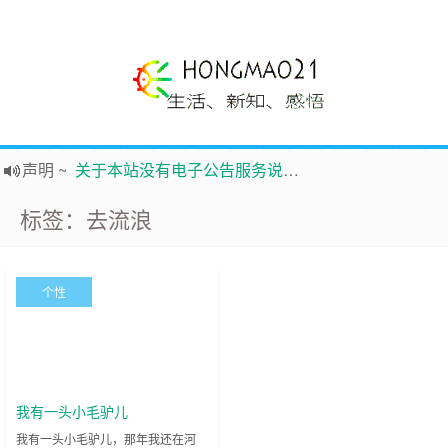
声明
~
关于本站没有电子公告服务说明-20180517
践行自
由、开放、互
助分享的互联网精神
标签：去流浪
如果您觉得本站非常有看点，那么赶紧使用Ctrl+D 收藏吧
Hi，本站更换全新主题，欢迎访问，新主题来自云落的GIt，感谢。 -0907
鸿毛21-生活、新知、感悟 hongmao21.com
个性
新的启程
~
时钟
鸿毛站引导页
我有一头小毛驴儿
我有一头小毛驴儿，那年我还在河