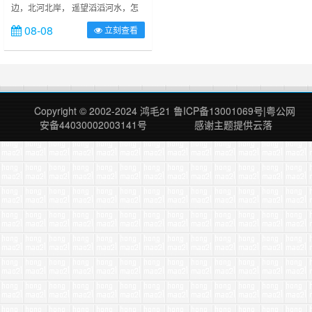
边，北河北岸， 遥望滔滔河水，怎
么也不会想到后来居然后来发生了这
08-08
立刻查看
么多事情，只是那年我还是纯洁的小
学生，小毛驴儿还是头小驴犊子，她
长长的、毛茸茸的耳朵还没有下垂，
嗷嚎也是那么的亢奋；像是一头发情
的小魔鬼；油光锃亮的红棕色皮肤就
是健壮；就叫她小棕儿吧 谁知，许
Copyright © 2002-2024
鸿毛21
鲁ICP备13001069号
|
粤公网
久之后的某个日子里，我竟然纵身一
安备44030002003141号
感谢主题提供
云落
跃骑上了……