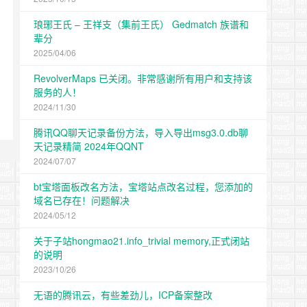
琅琊王氏 – 王祥支（集前王氏） Gedmatch 族谱和
辈分
2025/04/06
RevolverMaps 已关闭。非常感谢所有用户和支持该
服务的人！
2024/11/30
腾讯QQ聊天记录备份方法，导入导出msg3.0.db聊
天记录精简 2024年QQNT
2024/07/07
bt宝塔面板改名方法，宝塔站点改名过程，您添加的
域名已存在！问题解决
2024/05/12
关于子站hongmao21.info_trivial memory,正式闭站
的说明
2023/10/26
无语的腾讯云，有些差劲儿，ICP备案整改