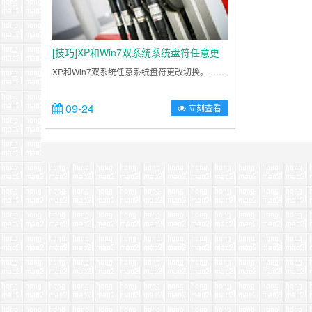
[技巧]XP和Win7双系统系统盘符任意更
改切换
XP和Win7双系统任意系统盘符更改切换。 ……
09-24
立刻查看