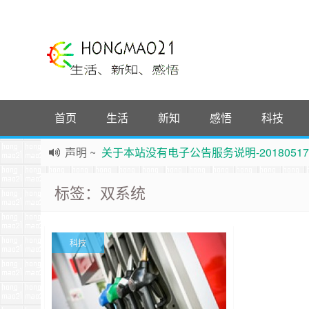
首页
生活
新知
感悟
科技
声明
~
关于本站没有电子公告服务说明-20180517
践行自
由、开放、互
助分享的互联网精神
标签：双系统
如果您觉得本站非常有看点，那么赶紧使用Ctrl+D
Hi，本站更换全新主题，欢迎访问，新主题来自云落的G
鸿毛21-生活、新知、感悟 hongmao21.com
科技
新的启程
~
时钟
鸿毛站引导页