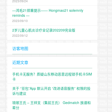
2023/09/24
—鸿毛21郑重提示—— Hongmao21 solemnly
reminds —
2023/09/10
2岁儿童心肌炎诊疗全记录202209完全版
2022/09/12
访客地图
近期文章
手机卡无服务？质疑山东移动恶意远程锁手机卡SIM
卡
关于 “豆包”App 默认开启 “改进语音服务” 权限的投
诉与建议
琅琊王氏 – 王祥支（集前王氏） Gedmatch 族谱和
辈分