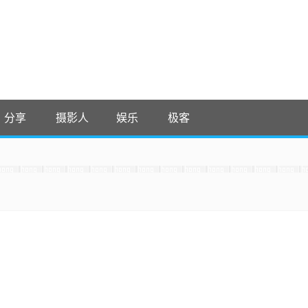
分享
摄影人
娱乐
极客
 收藏吧
It，感谢。 -0907