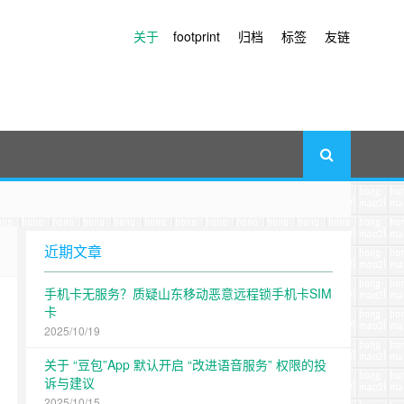
关于
footprint
归档
标签
友链
近期文章
手机卡无服务？质疑山东移动恶意远程锁手机卡SIM
卡
2025/10/19
关于 “豆包”App 默认开启 “改进语音服务” 权限的投
诉与建议
2025/10/15