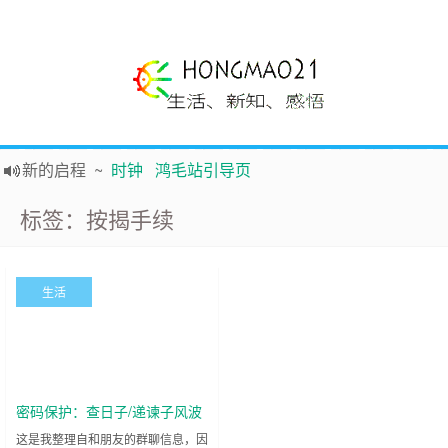
新的启程
~
时钟
鸿毛站引导页
声明
~
关于本站没有电子公告服务说明-20180517
标签：按揭手续
践行自
由、开放、互
助分享的互联网精神
如果您觉得本站非常有看点，那么赶紧使用Ctrl+D 收藏吧
Hi，本站更换全新主题，欢迎访问，新主题来自云落的GIt，感谢。 -0907
生活
鸿毛21-生活、新知、感悟 hongmao21.com
密码保护：查日子/递谏子风波
之一
这是我整理自和朋友的群聊信息，因