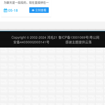
为聊天是一段段的，现在直接拼在一
起，看起来可能有点麻烦或者前言不
05-18
立刻查看
搭后语 而且这都是我一面之词，请
自行分辨！ 周一早上我们闹矛盾
了，她（指我未婚妻）找媒人(她婶
子)投诉我，说她家卖闺女。截止到
周二，我们就再也没聊过天，发过消
息。 下面开始我仔细说说事情经过
Copyright © 2002-2024
鸿毛21
鲁ICP备13001069号
|
粤公网
吧……
安备44030002003141号
感谢主题提供
云落