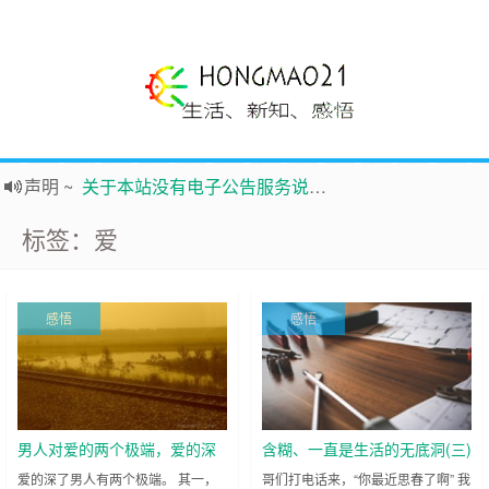
声明
~
关于本站没有电子公告服务说明-20180517
践行自
由、开放、互
助分享的互联网精神
标签：爱
如果您觉得本站非常有看点，那么赶紧使用Ctrl+D 收藏吧
Hi，本站更换全新主题，欢迎访问，新主题来自云落的GIt，感谢。 -0907
鸿毛21-生活、新知、感悟 hongmao21.com
感悟
感悟
新的启程
~
时钟
鸿毛站引导页
男人对爱的两个极端，爱的深
含糊、一直是生活的无底洞(三)
了、痛了
爱的深了男人有两个极端。 其一，
哥们打电话来，“你最近思春了啊” 我