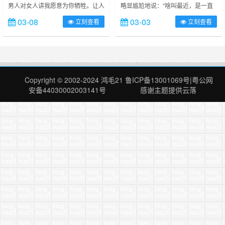
男人对女人讲我愿意为你牺牲。让人
略显尴尬地说：“啥叫最近，是一直
感动。 其二，男人对女人讲我比你
的好不好……” 前面的（一）（二）
03-08
03-03
立刻查看
立刻查看
更怕死，我要死在你后面，我先走了
写的如同单相思；爱不爱的我不需要
谁来照顾你、疼爱你呢？这也令人感
解释什么； 直觉总是对的；邪恶的
动。 可是，现实中第一种往往很悲
是我耽误了我和你 总是不能畅快淋
剧。。。男人为救女人不小心死了。
漓的讲述下去， 生活一直是一个无
做为他的女人，就会带着他幸苦赚来
底洞。 ……
的钱跟别的男人跑，给别的男人花，
Copyright © 2002-2024
鸿毛21
鲁ICP备13001069号
|
粤公网
还跟别的男人睡……他的娃还得给别
安备44030002003141号
感谢主题提供
云落
的男人打骂，他的父母还没人照
顾！！！ ………