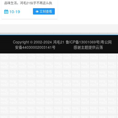
品味生活。鸿毛21似乎不再这么执
着，波澜不惊的生活在忙碌、杂乱中
10-19
立刻查看
悄然流逝；我也似乎不好意思说我是
玻璃心。北京、北漂的冬天如约而
来，今年似乎比往年更冷一些、我也
更加躁动。 ——我在首都。 如果你
也在北京！ 我们不住地下室、我们
也不住群租房，更不去筒子楼， 就
Copyright © 2002-2024
鸿毛21
鲁ICP备13001069号
|
粤公网
去三环以里， 月付个二、三千儿
安备44030002003141号
感谢主题提供
云落
的， 啥、那只是水电费。 …… ……