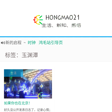
新的启程
~
时钟
鸿毛站引导页
声明
~
关于本站没有电子公告服务说明-20180517
标签：玉渊潭
践行自
由、开放、互
助分享的互联网精神
如果您觉得本站非常有看点，那么赶紧使用Ctrl+D 收藏吧
Hi，本站更换全新主题，欢迎访问，新主题来自云落的GIt，感谢。 -0907
生活
鸿毛21-生活、新知、感悟 hongmao21.com
如果你也在北京！
好久没公开发表日志了，记录心情；