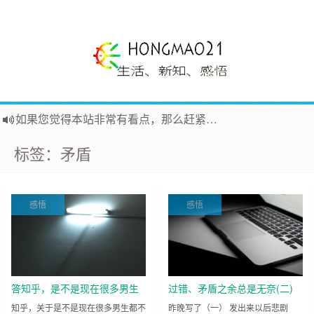
如果您觉得本站非常有看点，那么赶紧使用Ctrl+D 收藏吧
Hi，本站更换全新主题，欢迎访问，新主题来自云落的GIt，感谢。 -0907
标签：矛盾
鸿毛21-生活、新知、感悟 hongmao21.com
新的启程
~
时钟
鸿毛站引导页
声明
~
关于本站没有电子公告服务说明-20180517
感悟
感悟
践行自
由、开放、互
助分享的互联网精神
答知乎，是不是现在很多男生
过错、矛盾之余总是无奈(二)
都不愿费劲追女孩子了？
♫
知乎，关于是不是现在很多男生都不
昨晚写了（一） 发出来以后悲剧