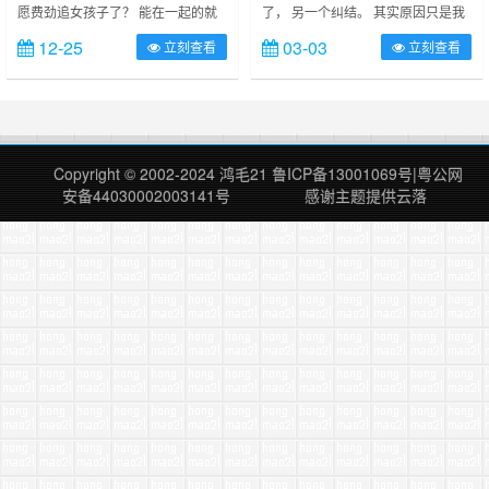
愿费劲追女孩子了？ 能在一起的就
了， 另一个纠结。 其实原因只是我
自然在一起。男生是不是不太愿意花
不想再提玉镯。 第一次的手艺总是
12-25
03-03
立刻查看
立刻查看
心思追女生了。我的回答如下：
惨不忍睹 带着幽怨怎么可能会圆滑
————————————————̵
言多必失， 话多了也容易自相矛
……
盾。我不得不得声明，那不是情书。
因为不需要、、、 都说人与人之间
最怕问是关系 微妙之余总是无奈
……
Copyright © 2002-2024
鸿毛21
鲁ICP备13001069号
|
粤公网
安备44030002003141号
感谢主题提供
云落