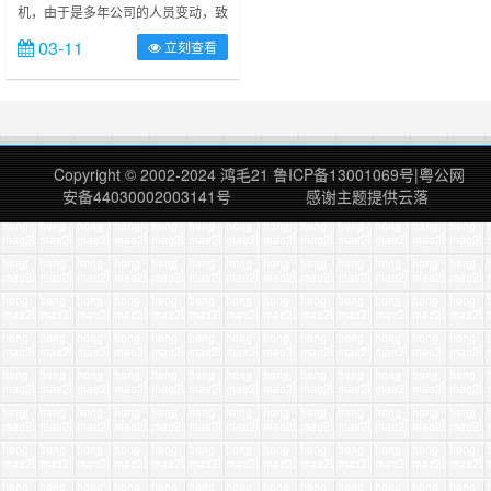
机，由于是多年公司的人员变动，致
使此部话机机主信息丢失；然后想更
03-11
立刻查看
换老路由器，但是一直是宽带账号和
密码都在路由器里面；多次联系通信
运营商均无果；逐产生了破解获取路
由器内部pppoe拨号密码的想法； 1.
多次查询和尝试，无法通过路由器内
部的备份导出密码； 2.不能通过简
Copyright © 2002-2024
鸿毛21
鲁ICP备13001069号
|
粤公网
单的星号密码查看器查看，因为查看
安备44030002003141号
感谢主题提供
云落
到的密码永远都是“” 3.抓……