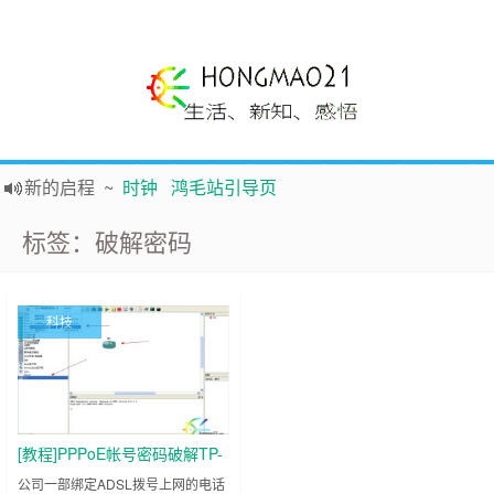
新的启程
~
时钟
鸿毛站引导页
声明
~
关于本站没有电子公告服务说明-20180517
标签：破解密码
践行自
由、开放、互
助分享的互联网精神
如果您觉得本站非常有看点，那么赶紧使用Ctrl+D 收藏吧
Hi，本站更换全新主题，欢迎访问，新主题来自云落的GIt，感谢。 -0907
科技
鸿毛21-生活、新知、感悟 hongmao21.com
[教程]PPPoE帐号密码破解TP-
Link路由器上网帐号密码
公司一部绑定ADSL拨号上网的电话