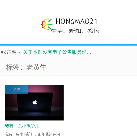
声明
~
关于本站没有电子公告服务说明-20180517
践行自
由、开放、互
助分享的互联网精神
标签：老黄牛
如果您觉得本站非常有看点，那么赶紧使用Ctrl+D 收藏吧
Hi，本站更换全新主题，欢迎访问，新主题来自云落的GIt，感谢。 -0907
鸿毛21-生活、新知、感悟 hongmao21.com
个性
新的启程
~
时钟
鸿毛站引导页
我有一头小毛驴儿
我有一头小毛驴儿，那年我还在河