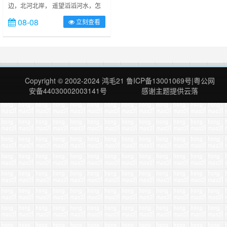
边，北河北岸， 遥望滔滔河水，怎
么也不会想到后来居然后来发生了这
08-08
立刻查看
么多事情，只是那年我还是纯洁的小
学生，小毛驴儿还是头小驴犊子，她
长长的、毛茸茸的耳朵还没有下垂，
嗷嚎也是那么的亢奋；像是一头发情
的小魔鬼；油光锃亮的红棕色皮肤就
是健壮；就叫她小棕儿吧 谁知，许
Copyright © 2002-2024
鸿毛21
鲁ICP备13001069号
|
粤公网
久之后的某个日子里，我竟然纵身一
安备44030002003141号
感谢主题提供
云落
跃骑上了……