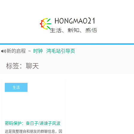
新的启程
~
时钟
鸿毛站引导页
声明
~
关于本站没有电子公告服务说明-20180517
标签：聊天
践行自
由、开放、互
助分享的互联网精神
如果您觉得本站非常有看点，那么赶紧使用Ctrl+D 收藏吧
Hi，本站更换全新主题，欢迎访问，新主题来自云落的GIt，感谢。 -0907
生活
鸿毛21-生活、新知、感悟 hongmao21.com
密码保护：查日子/递谏子风波
之一
这是我整理自和朋友的群聊信息，因