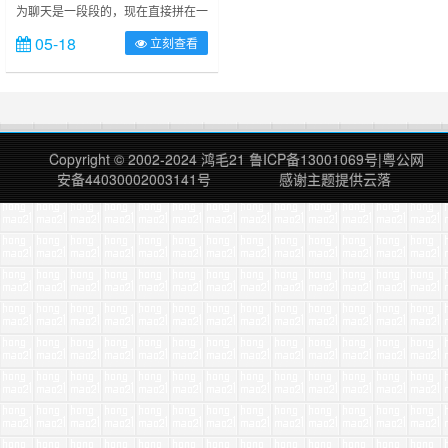
为聊天是一段段的，现在直接拼在一
起，看起来可能有点麻烦或者前言不
05-18
立刻查看
搭后语 而且这都是我一面之词，请
自行分辨！ 周一早上我们闹矛盾
了，她（指我未婚妻）找媒人(她婶
子)投诉我，说她家卖闺女。截止到
周二，我们就再也没聊过天，发过消
息。 下面开始我仔细说说事情经过
Copyright © 2002-2024
鸿毛21
鲁ICP备13001069号
|
粤公网
吧……
安备44030002003141号
感谢主题提供
云落