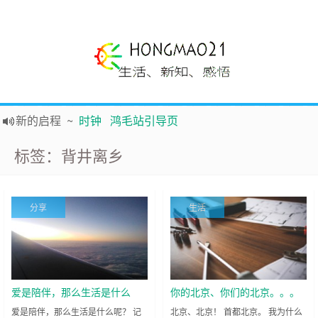
新的启程
~
时钟
鸿毛站引导页
声明
~
关于本站没有电子公告服务说明-20180517
标签：背井离乡
践行自
由、开放、互
助分享的互联网精神
如果您觉得本站非常有看点，那么赶紧使用Ctrl+D 收藏吧
Hi，本站更换全新主题，欢迎访问，新主题来自云落的GIt，感谢。 -0907
分享
生活
鸿毛21-生活、新知、感悟 hongmao21.com
爱是陪伴，那么生活是什么
你的北京、你们的北京。。。
呢？​
爱是陪伴，那么生活是什么呢？ 记
北京、北京！ 首都北京。 我为什么