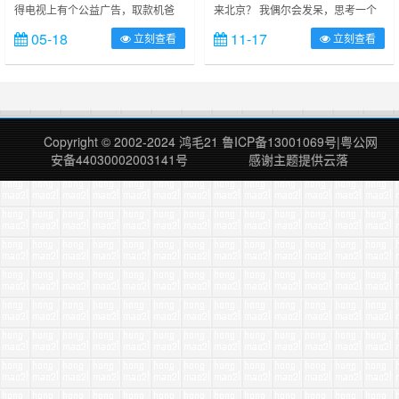
得电视上有个公益广告，取款机爸
来北京？ 我偶尔会发呆，思考一个
爸。每次看的时候都是特别的难受，
问题， 我为什么来北京？我为什么
05-18
11-17
立刻查看
立刻查看
鼻子酸酸的，感慨不已……背井离乡
在北京，我…… 。。。 我现在在北
的人总是有太多的无可奈何，在外打
京， 明天呢？ 这里有我的欢笑和落
工多少辛酸；很多都是感同身受。
寞， 我在北京，我亦不在北京！
有时候我都在想，在大城市里面我还
……
能呆多久？ 喜欢城市是因为开放，
理念上技术上的不断进取；充满着创
Copyright © 2002-2024
鸿毛21
鲁ICP备13001069号
|
粤公网
新和不屈不挠，奋斗是值得的。……
安备44030002003141号
感谢主题提供
云落