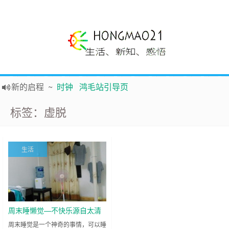
新的启程
~
时钟
鸿毛站引导页
声明
~
关于本站没有电子公告服务说明-20180517
标签：虚脱
践行自
由、开放、互
助分享的互联网精神
如果您觉得本站非常有看点，那么赶紧使用Ctrl+D 收藏吧
Hi，本站更换全新主题，欢迎访问，新主题来自云落的GIt，感谢。 -0907
生活
鸿毛21-生活、新知、感悟 hongmao21.com
周末睡懒觉—不快乐源自太清
醒的时候
周末睡觉是一个神奇的事情，可以睡