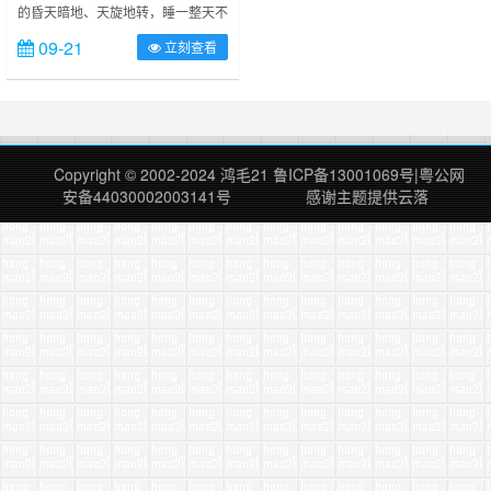
的昏天暗地、天旋地转，睡一整天不
不用下床。 早上6:00自然醒来，天
09-21
立刻查看
色依然暗淡，我今天不用加班！ 睡
到10:00醒来是非常痛苦的，头脑清
醒四肢无力。也不知道怎么睡醒的，
只知道睁开眼浑身不自在，只好再昏
昏睡去。 下午2:00醒来，应该说是
从白日梦中惊醒，浑身虚脱，脑袋里
Copyright © 2002-2024
鸿毛21
鲁ICP备13001069号
|
粤公网
面还没从刚才疲劳的梦境里醒来，分
安备44030002003141号
感谢主题提供
云落
不清感觉梦里梦外，一切都是如……