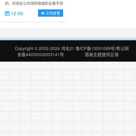
的。听说在公共场所吸烟的会看不到
明天的太阳，会断子绝孙，吃饭时，
12-06
立刻查看
工作中，走在大路上，车站站台，公
园里，就连去厕所都能被烟呛……寒
冷的冬日了，尾气算什么，烟气才是
首都最靓丽的风景，无论是灰暗的清
晨、明亮的晌午，迷乱的夜晚，路
上、各大场所门口，无论医院，车
Copyright © 2002-2024
鸿毛21
鲁ICP备13001069号
|
粤公网
站，吧台，乃至超市，或是繁星点
安备44030002003141号
感谢主题提供
云落
点，或是妖艳的长烟，缥缈的烟气下
依然衬托不了你们……