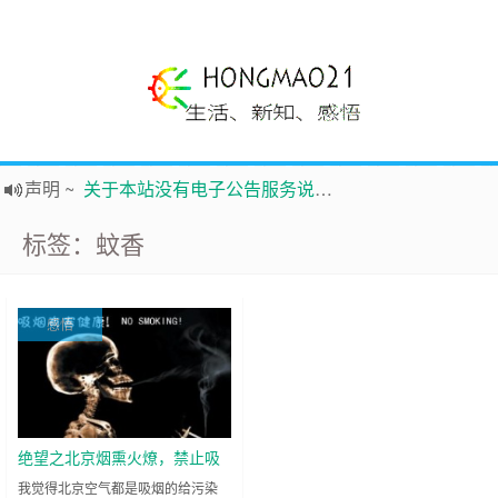
声明
~
关于本站没有电子公告服务说明-20180517
践行自
由、开放、互
助分享的互联网精神
标签：蚊香
如果您觉得本站非常有看点，那么赶紧使用Ctrl+D 收藏吧
Hi，本站更换全新主题，欢迎访问，新主题来自云落的GIt，感谢。 -0907
鸿毛21-生活、新知、感悟 hongmao21.com
感悟
新的启程
~
时钟
鸿毛站引导页
绝望之北京烟熏火燎，禁止吸
烟！
我觉得北京空气都是吸烟的给污染