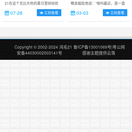
21在这个无比炎热的夏日里纷纷扰
略显尴尬地说：“啥叫最近，是一直
扰的也曾疯狂过、傻B过，以及痛并
的好不好……” 前面的（一）（二）
07-28
03-03
立刻查看
立刻查看
快乐着。 时至今日，我不得不公开
写的如同单相思；爱不爱的我不需要
的、诚恳的发布以下道歉公告！(时
解释什么； 直觉总是对的；邪恶的
间倒序排序) NO1. 45355***3，
是我耽误了我和你 总是不能畅快淋
事发时间20130727， 也许大家说
漓的讲述下去， 生活一直是一个无
你是女汉纸，今天一大早……
底洞。 ……
Copyright © 2002-2024
鸿毛21
鲁ICP备13001069号
|
粤公网
安备44030002003141号
感谢主题提供
云落