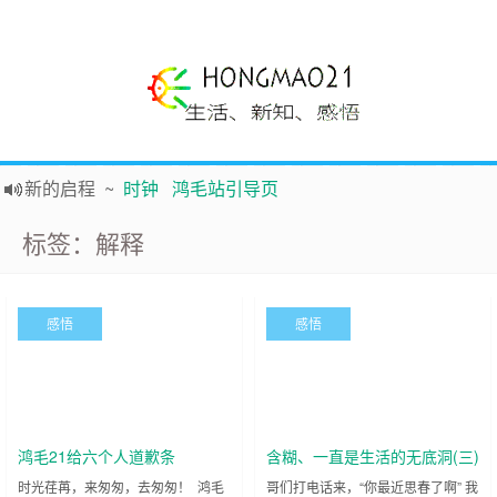
新的启程
~
时钟
鸿毛站引导页
声明
~
关于本站没有电子公告服务说明-20180517
标签：解释
践行自
由、开放、互
助分享的互联网精神
如果您觉得本站非常有看点，那么赶紧使用Ctrl+D 收藏吧
Hi，本站更换全新主题，欢迎访问，新主题来自云落的GIt，感谢。 -0907
感悟
感悟
鸿毛21-生活、新知、感悟 hongmao21.com
鸿毛21给六个人道歉条
含糊、一直是生活的无底洞(三)
时光荏苒，来匆匆，去匆匆！ 鸿毛
哥们打电话来，“你最近思春了啊” 我