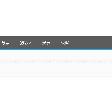
分享
摄影人
娱乐
极客
 收藏吧
It，感谢。 -0907