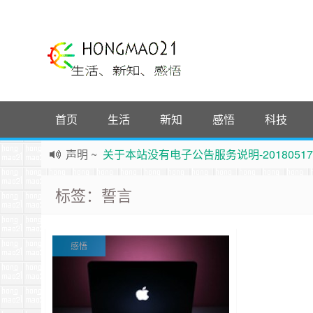
首页
生活
新知
感悟
科技
声明
~
关于本站没有电子公告服务说明-20180517
践行自
由、开放、互
助分享的互联网精神
标签：誓言
如果您觉得本站非常有看点，那么赶紧使用Ctrl+D
Hi，本站更换全新主题，欢迎访问，新主题来自云落的G
鸿毛21-生活、新知、感悟 hongmao21.com
感悟
新的启程
~
时钟
鸿毛站引导页