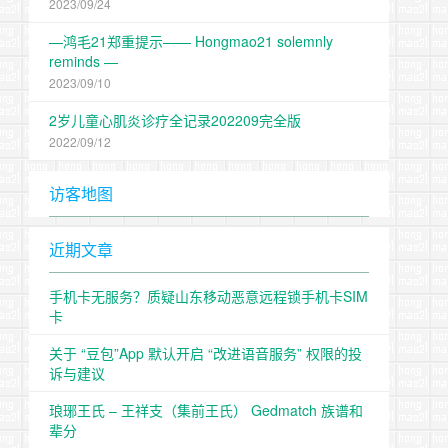
2023/09/24
—鸿毛21郑重提示—— Hongmao21 solemnly
reminds —
2023/09/10
2岁儿童心肌炎诊疗全记录202209完全版
2022/09/12
访客地图
近期文章
手机卡无服务？质疑山东移动恶意远程锁手机卡SIM
卡
关于 “豆包”App 默认开启 “改进语音服务” 权限的投
诉与建议
琅琊王氏 – 王祥支（集前王氏） Gedmatch 族谱和
辈分