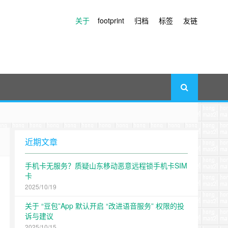
关于
footprint
归档
标签
友链
近期文章
手机卡无服务？质疑山东移动恶意远程锁手机卡SIM
卡
2025/10/19
关于 “豆包”App 默认开启 “改进语音服务” 权限的投
诉与建议
2025/10/15