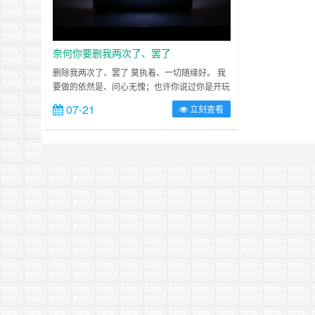
奈何你要删我两次了、罢了
删除我两次了、罢了 莫执着、一切随缘好。 我
要做的依然是、问心无愧；也许你说过你是开玩
笑的、但是你也当真了，我也毫不例外！
07-21
立刻查看
—————以下是发牢骚————— 这不经意
间相识。 快乐总是紧随其后。 爱生活、爱挑
战，爱世界。 ……