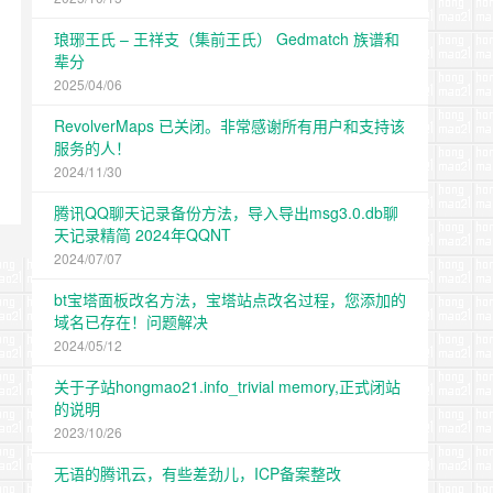
琅琊王氏 – 王祥支（集前王氏） Gedmatch 族谱和
辈分
2025/04/06
RevolverMaps 已关闭。非常感谢所有用户和支持该
服务的人！
2024/11/30
腾讯QQ聊天记录备份方法，导入导出msg3.0.db聊
天记录精简 2024年QQNT
2024/07/07
bt宝塔面板改名方法，宝塔站点改名过程，您添加的
域名已存在！问题解决
2024/05/12
关于子站hongmao21.info_trivial memory,正式闭站
的说明
2023/10/26
无语的腾讯云，有些差劲儿，ICP备案整改