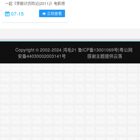
一起《李献计历险记(2011)》电影感
(2011)》电影感悟
悟.曾经我是好奇的充满着对未来的
07-15
立刻查看
期盼和过去的畅想。如今，我最讨厌
的是能预知未来和回到过去；害怕回
到过去是因为我不愿意后悔；过去的
事情是记忆，痛苦也罢，欢乐也罢；
总是难忘的，错过了，都是过错！
……
Copyright © 2002-2024
鸿毛21
鲁ICP备13001069号
|
粤公网
安备44030002003141号
感谢主题提供
云落