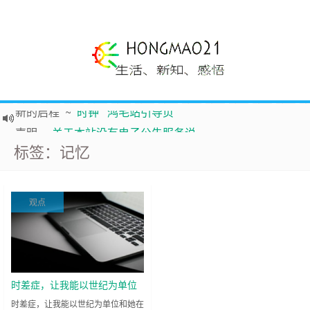
新的启程
~
时钟
鸿毛站引导页
声明
~
关于本站没有电子公告服务说明-20180517
标签：记忆
践行自
由、开放、互
助分享的互联网精神
如果您觉得本站非常有看点，那么赶紧使用Ctrl+D 收藏吧
Hi，本站更换全新主题，欢迎访问，新主题来自云落的GIt，感谢。 -0907
观点
鸿毛21-生活、新知、感悟 hongmao21.com
时差症，让我能以世纪为单位
和她在一起《李献计历险记
时差症，让我能以世纪为单位和她在