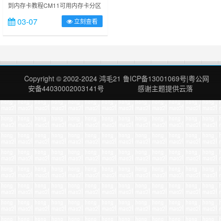
到内存卡教程CM11可用内存卡分区
存卡分区
CM11可用内存卡分区，适用于安卓
03-07
立刻查看
4.4.4版本。之前参照了很多大神的
教程，一直不成功，内存卡互换啥的
也总是失败。直到昨晚才柳暗花明又
一村，特地感谢他们（不一一列名
了）之前失败的主要原因在于新版
Lin2sd有问题，特别是在百度应用
Copyright © 2002-2024
鸿毛21
鲁ICP备13001069号
|
粤公网
商店下载的（其实也是来源91手机
安备44030002003141号
感谢主题提供
云落
助手应用商店的是……