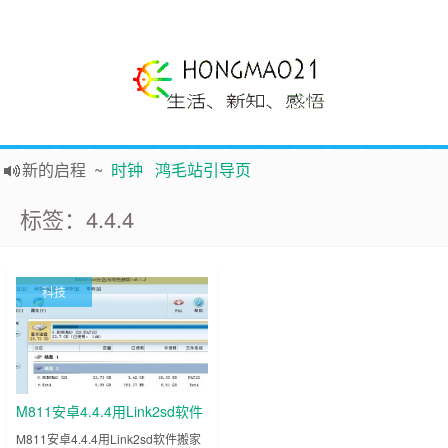
新的启程
~
时钟
鸿毛站引导页
声明
~
关于本站没有电子公告服务说明-20180517
标签：4.4.4
践行自
由、开放、互
助分享的互联网精神
如果您觉得本站非常有看点，那么赶紧使用Ctrl+D 收藏吧
Hi，本站更换全新主题，欢迎访问，新主题来自云落的GIt，感谢。 -0907
科技
鸿毛21-生活、新知、感悟 hongmao21.com
M811安卓4.4.4用Link2sd软件
搬家到内存卡教程CM11可用内
M811安卓4.4.4用Link2sd软件搬家