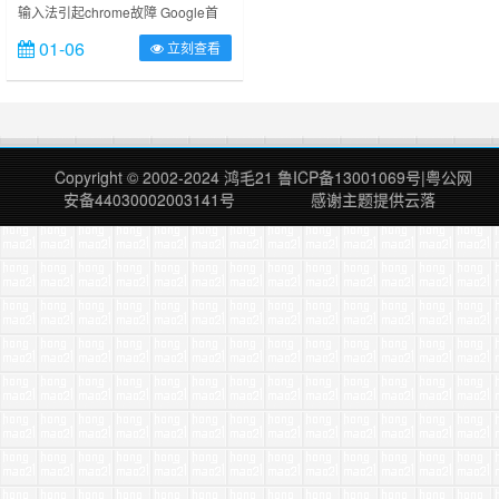
输入法引起chrome故障 Google首
页，logo图标鼠标右键，选择另存
01-06
立刻查看
为，然后当前界面一顿，就好似该弹
出的没弹出一样。然后所有标签都是
锁定状态，切换回桌面再切回来也不
行，切换别的程序再切回也不行。只
好重新启动一个新的chrome页面。
然后再切回来，这时另存为对话框完
Copyright © 2002-2024
鸿毛21
鲁ICP备13001069号
|
粤公网
美出现。一切正常。再重复问题依
安备44030002003141号
感谢主题提供
云落
旧…… 其实，如果不……