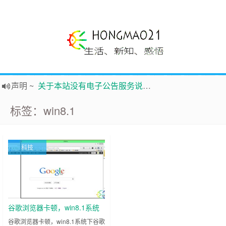
声明
~
关于本站没有电子公告服务说明-20180517
践行自
由、开放、互
助分享的互联网精神
标签：win8.1
如果您觉得本站非常有看点，那么赶紧使用Ctrl+D 收藏吧
Hi，本站更换全新主题，欢迎访问，新主题来自云落的GIt，感谢。 -0907
鸿毛21-生活、新知、感悟 hongmao21.com
科技
新的启程
~
时钟
鸿毛站引导页
谷歌浏览器卡顿，win8.1系统
下谷歌输入法引起chrome故障
谷歌浏览器卡顿，win8.1系统下谷歌