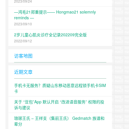
2023/09/24
—鸿毛21郑重提示—— Hongmao21 solemnly
reminds —
2023/09/10
2岁儿童心肌炎诊疗全记录202209完全版
2022/09/12
访客地图
近期文章
手机卡无服务？质疑山东移动恶意远程锁手机卡SIM
卡
关于 “豆包”App 默认开启 “改进语音服务” 权限的投
诉与建议
琅琊王氏 – 王祥支（集前王氏） Gedmatch 族谱和
辈分