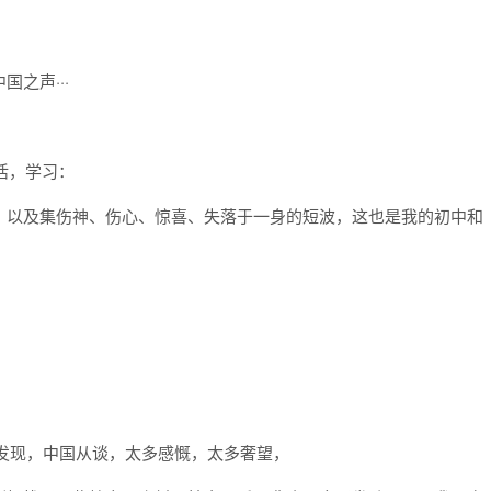
，
之声···
活，学习：
；以及集伤神、伤心、惊喜、失落于一身的短波，这也是我的初中和
索发现，中国从谈，太多感慨，太多奢望，