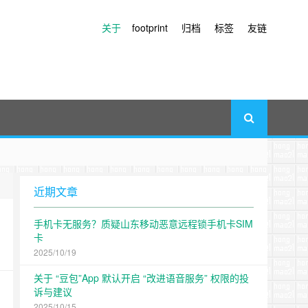
关于
footprint
归档
标签
友链
近期文章
手机卡无服务？质疑山东移动恶意远程锁手机卡SIM
卡
2025/10/19
关于 “豆包”App 默认开启 “改进语音服务” 权限的投
诉与建议
2025/10/15