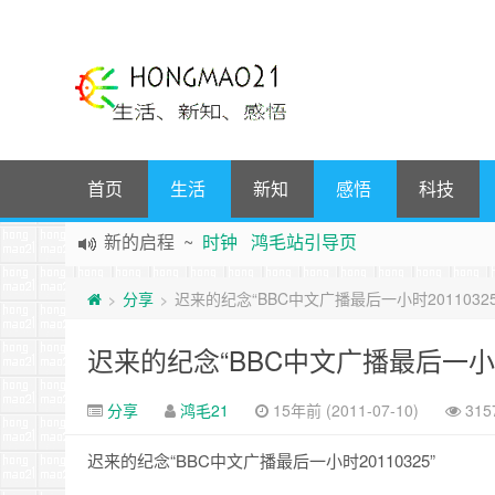
首页
生活
新知
感悟
科技
声明
~
关于本站没有电子公告服务说明-20180517
践行自
由、开放、互
助分享的互联网精神
分享
迟来的纪念“BBC中文广播最后一小时20110325
>
>
如果您觉得本站非常有看点，那么赶紧使用Ctrl+D
Hi，本站更换全新主题，欢迎访问，新主题来自云落的G
迟来的纪念“BBC中文广播最后一小时2
鸿毛21-生活、新知、感悟 hongmao21.com
新的启程
~
时钟
鸿毛站引导页
分享
鸿毛21
15年前 (2011-07-10)
31
迟来的纪念“BBC中文广播最后一小时20110325”