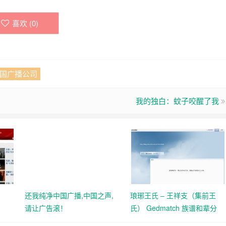
喜欢 (
0
)
国广播公司
我的独白：蚊子咬醒了我
还我纯净中国广播,中国之声,
琅琊王氏 – 王祥支（集前王
请让广告滚！
氏） Gedmatch 族谱和辈分