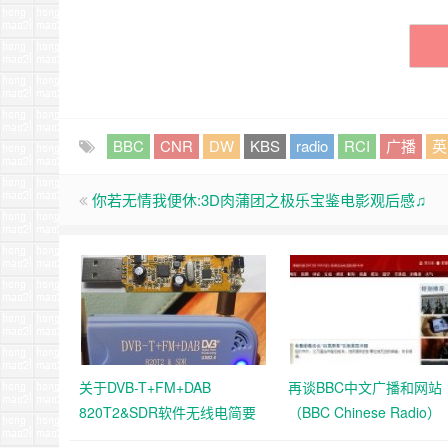
BBC
CNR
DW
KBS
radio
RCI
广播
英
你若无情我便休:3D肉蒲团之极乐宝鉴电影观后感♫
关于DVB-T+FM+DAB
再谈BBC中文广播和网站
820T2&SDR软件无线电简要
（BBC Chinese Radio）
说明2020