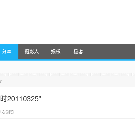
分享
摄影人
娱乐
极客
”
 收藏吧
It，感谢。 -0907
0110325”
57次浏览