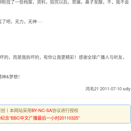
倒柜找了一些档案，资料，拍完以后，悲痛，鼻子发酸，不，我不会
，无力，无神·····
听坏的，而是我拆坏的，有你让我更精彩！感谢全球广播人与听友，
精神&梦想！
鸿毛21 2011-07-10 sdly
原创丨本网站采用
BY-NC-SA
协议进行授权
纪念“BBC中文广播最后一小时20110325”