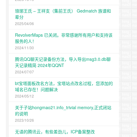
琅琊王氏 – 王祥支（集前王氏） Gedmatch 族谱和
辈分
2025/04/06
RevolverMaps 已关闭。非常感谢所有用户和支持该
服务的人！
2024/11/30
腾讯QQ聊天记录备份方法，导入导出msg3.0.db聊
天记录精简 2024年QQNT
2024/07/07
bt宝塔面板改名方法，宝塔站点改名过程，您添加的
域名已存在！问题解决
2024/05/12
关于子站hongmao21.info_trivial memory,正式闭站
的说明
2023/10/26
无语的腾讯云，有些差劲儿，ICP备案整改