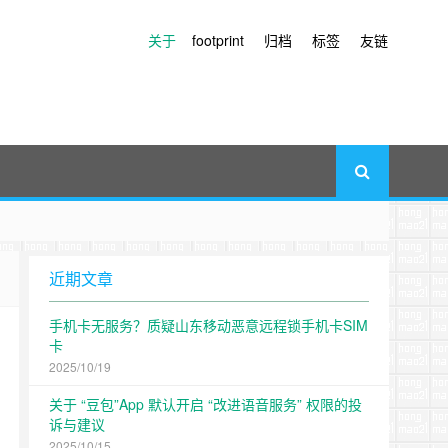
关于
footprint
归档
标签
友链
近期文章
手机卡无服务？质疑山东移动恶意远程锁手机卡SIM
卡
2025/10/19
关于 “豆包”App 默认开启 “改进语音服务” 权限的投
诉与建议
2025/10/15