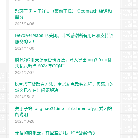
琅琊王氏 – 王祥支（集前王氏） Gedmatch 族谱和
辈分
2025/04/06
RevolverMaps 已关闭。非常感谢所有用户和支持该
服务的人！
2024/11/30
腾讯QQ聊天记录备份方法，导入导出msg3.0.db聊
天记录精简 2024年QQNT
2024/07/07
bt宝塔面板改名方法，宝塔站点改名过程，您添加的
域名已存在！问题解决
2024/05/12
关于子站hongmao21.info_trivial memory,正式闭站
的说明
2023/10/26
无语的腾讯云，有些差劲儿，ICP备案整改