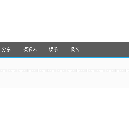
分享
摄影人
娱乐
极客
 收藏吧
It，感谢。 -0907