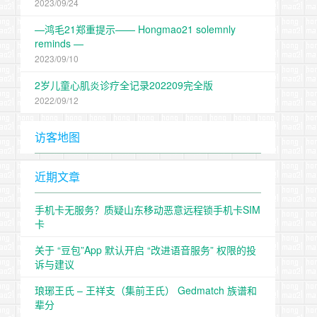
2023/09/24
—鸿毛21郑重提示—— Hongmao21 solemnly
reminds —
2023/09/10
2岁儿童心肌炎诊疗全记录202209完全版
2022/09/12
访客地图
近期文章
手机卡无服务？质疑山东移动恶意远程锁手机卡SIM
卡
关于 “豆包”App 默认开启 “改进语音服务” 权限的投
诉与建议
琅琊王氏 – 王祥支（集前王氏） Gedmatch 族谱和
辈分