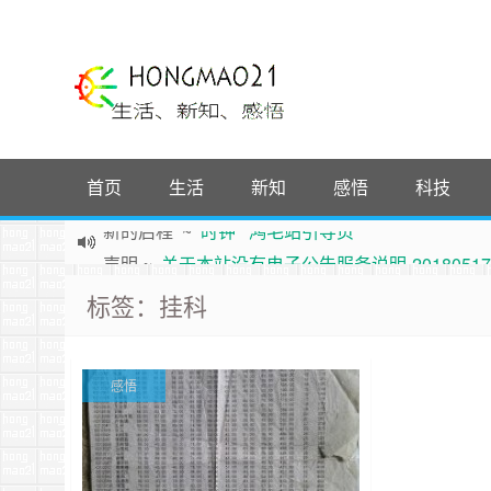
首页
生活
新知
感悟
科技
声明
~
关于本站没有电子公告服务说明-20180517
践行自
由、开放、互
助分享的互联网精神
标签：挂科
如果您觉得本站非常有看点，那么赶紧使用Ctrl+D
Hi，本站更换全新主题，欢迎访问，新主题来自云落的G
鸿毛21-生活、新知、感悟 hongmao21.com
感悟
新的启程
~
时钟
鸿毛站引导页