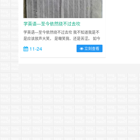
学英语—至今依然绕不过去坎
学英语—至今依然绕不过去坎 我不知道我是不
是应该放声大笑， 是嘲笑我、还是苦涩。 如今
我无地自容： 1.26个英文字母都不清楚！特别
11-24
立刻查看
是R、I、G、J。这四个字母 2.数字我只会写
one，two。 3.日期只会day、颜色只知道RED
这几个。 4.音标、语法，完全不懂。 5.还有
啥？，貌似还会几个单词，china，wor……