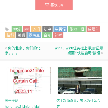
喜欢 (
0
)
38分
joe
入门
初中
学英语
张力一恒
成绩单
挂科
编辑
罗嗦点
自卑
补考
你的北京、你们的北
win7、win8任务栏上添加”显示
京。。。
桌面””快速启动”按钮
关于子站
这个鸡汤真毒，穷人为什么会
hongmao21.info_trivial
穷