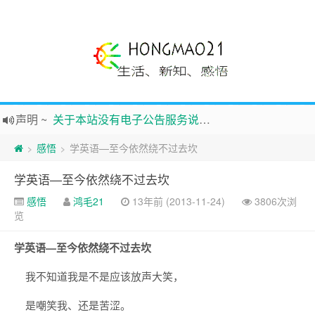
声明
~
关于本站没有电子公告服务说明-20180517
践行自
由、开放、互
助分享的互联网精神
感悟
学英语—至今依然绕不过去坎
>
>
如果您觉得本站非常有看点，那么赶紧使用Ctrl+D 收藏吧
学英语—至今依然绕不过去坎
Hi，本站更换全新主题，欢迎访问，新主题来自云落的GIt，感谢。 -0907
感悟
鸿毛21
13年前 (2013-11-24)
3806次浏
鸿毛21-生活、新知、感悟 hongmao21.com
览
新的启程
~
时钟
鸿毛站引导页
学英语—至今依然绕不过去坎
我不知道我是不是应该放声大笑，
是嘲笑我、还是苦涩。