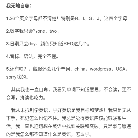
我无地自容：
1.
26个英文字母都不清楚！特别是R、I、G、J。这四个字母
2.
数字我只会写one，two。
3.
日期只会day、颜色只知道RED这几个。
4.
音标、语法，完全不懂。
5.
还有啥？，貌似还会几个单词，china，wordpress，USA，
sorry啥的。
其实我也一直自卑，我看到单词不知道意思，不会读，更不
会写，拼读也吃力。
我从未抵制学英语，学好英语是我目标和梦想！我只是无从
下手，死记怎么也记不住。我总是觉得英语应该能够联系生
活，我一直也迫切想在英语中找到关联和突破。只是事与愿违
的是我怎么都不知道什么是英语，怎么学。