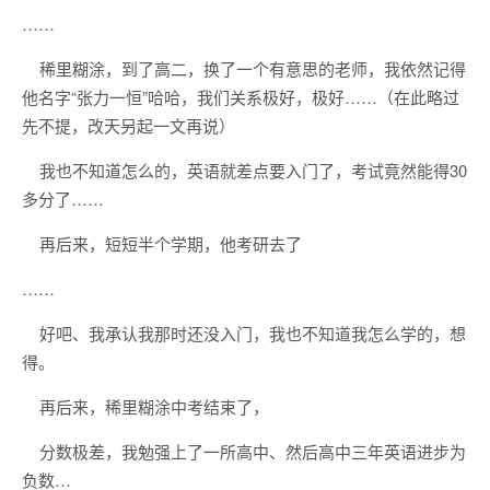
……
稀里糊涂，到了高二，换了一个有意思的老师，我依然记得
他名字“张力一恒”哈哈，我们关系极好，极好……（在此略过
先不提，改天另起一文再说）
我也不知道怎么的，英语就差点要入门了，考试竟然能得30
多分了……
再后来，短短半个学期，他考研去了
……
好吧、我承认我那时还没入门，我也不知道我怎么学的，想
得。
再后来，稀里糊涂中考结束了，
分数极差，我勉强上了一所高中、然后高中三年英语进步为
负数…