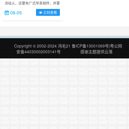
汤祛火，还要有广式早茶相伴，并要
去尝试体验并不独有的养生保健。这
08-05
立刻查看
次我要介绍的就是去洗头房里洗洗
头，来个头部按摩保健，会很舒服，
全身放松休养。 洗头房有好多种，
这个嘛仁者见仁，智者见智。这里说
的是放松保健的，首先坐在专用按摩
椅上，技师会沿着你后颈围起一圈毛
Copyright © 2002-2024
鸿毛21
鲁ICP备13001069号
|
粤公网
巾，仅需全身放松，仰面轻轻躺下即
安备44030002003141号
感谢主题提供
云落
可，并轻微蠕动身体，适当调……