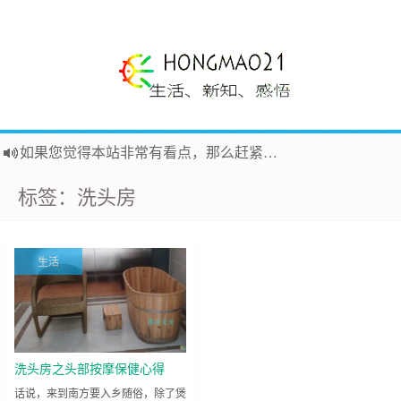
如果您觉得本站非常有看点，那么赶紧使用Ctrl+D 收藏吧
Hi，本站更换全新主题，欢迎访问，新主题来自云落的GIt，感谢。 -0907
标签：洗头房
鸿毛21-生活、新知、感悟 hongmao21.com
新的启程
~
时钟
鸿毛站引导页
声明
~
关于本站没有电子公告服务说明-20180517
生活
践行自
由、开放、互
助分享的互联网精神
洗头房之头部按摩保健心得
话说，来到南方要入乡随俗，除了煲