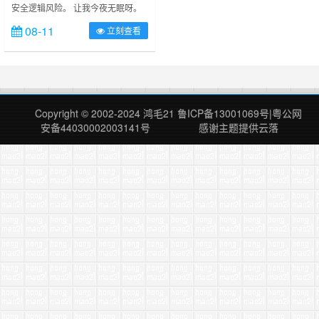
安全逻辑风险。 让我今夜无眠呀。
修改
夜未眠，欲哭无泪，又不知所措，还
08-11
立刻查看
无能为力。 基于登陆用户邮箱不能
修改，我认为腾讯云存在以下问题
点。 腾讯云安全逻辑： 1.只能用邮
箱或绑定的微信，QQ 登陆。 2.邮箱
账号无法修改。 3.没有紧急冻结，
限制访问等功能。 4.找回密码不通
Copyright © 2002-2024
鸿毛21
鲁ICP备13001069号
|
粤公网
过安全邮箱。 5.安全邮箱和……
安备44030002003141号
感谢主题提供
云落