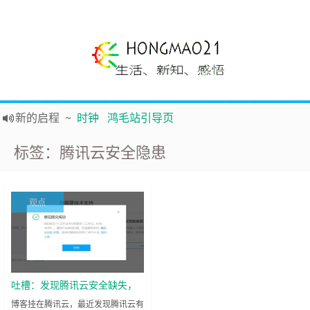
新的启程
~
时钟
鸿毛站引导页
声明
~
关于本站没有电子公告服务说明-20180517
标签：腾讯云安全隐患
践行自
由、开放、互
助分享的互联网精神
如果您觉得本站非常有看点，那么赶紧使用Ctrl+D 收藏吧
Hi，本站更换全新主题，欢迎访问，新主题来自云落的GIt，感谢。 -0907
观点
鸿毛21-生活、新知、感悟 hongmao21.com
吐槽：发现腾讯云安全缺失，
重大安全逻辑漏洞，账户不能
博客挂在腾讯云，最近发现腾讯云有