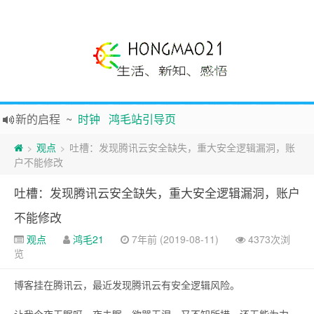
新的启程
~
时钟
鸿毛站引导页
声明
~
关于本站没有电子公告服务说明-20180517
践行自
由、开放、互
助分享的互联网精神
观点
吐槽：发现腾讯云安全缺失，重大安全逻辑漏洞，账
>
>
户不能修改
如果您觉得本站非常有看点，那么赶紧使用Ctrl+D 收藏吧
Hi，本站更换全新主题，欢迎访问，新主题来自云落的GIt，感谢。 -0907
吐槽：发现腾讯云安全缺失，重大安全逻辑漏洞，账户
鸿毛21-生活、新知、感悟 hongmao21.com
不能修改
观点
鸿毛21
7年前 (2019-08-11)
4373次浏
览
博客挂在腾讯云，最近发现腾讯云有安全逻辑风险。