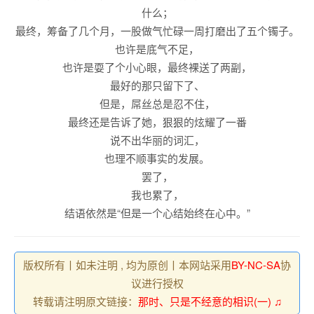
什么；
最终，筹备了几个月，一股做气忙碌一周打磨出了五个镯子。
也许是底气不足，
也许是耍了个小心眼，最终裸送了两副，
最好的那只留下了、
但是，屌丝总是忍不住，
最终还是告诉了她，狠狠的炫耀了一番
说不出华丽的词汇，
也理不顺事实的发展。
罢了，
我也累了，
结语依然是“但是一个心结始终在心中。”
版权所有丨如未注明 , 均为原创丨本网站采用
BY-NC-SA
协
议进行授权
转载请注明原文链接：
那时、只是不经意的相识(一) ♫