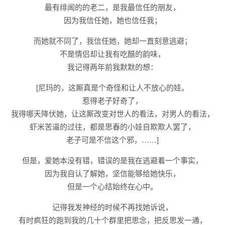
最有绯闻的的老二，是我最信任的朋友，
因为我信任她，她也信任我；
而她就不同了，我信任她，她却一直刻意逃避；
不是情侣却让我有吃醋的韵味，
我记得两年前我默默的想：
[尼玛的，这厮真是个奇怪和让人不放心的娃。
惹得老子好奇了，
我得哪天降伏她，让这厮改变对世人的看法，对男人的看法，
虾米苦逼的过往，都是思春的小娃自欺欺人罢了，
老子可是不信这个邪，……]
但是，爱她本没有错，错误的是我在逃避着一个事实，
因为我自认了解她，坚信能够给她快乐，
但是一个心结始终在心中。
记得我发神经的时候不再找她诉说，
有时疯狂的跑到我的几十个群里把思念，把反思发一通，