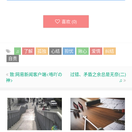
喜欢 (
0
)
♫
了解
孤独
心结
担忧
揪心
爱情
纠结
自责
致:网易新闻客户端<咯吖の
过错、矛盾之余总是无奈(二)
神>
♫