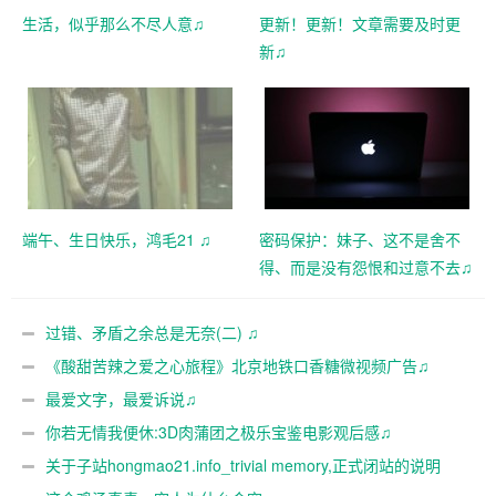
生活，似乎那么不尽人意♫
更新！更新！文章需要及时更
新♫
端午、生日快乐，鸿毛21 ♫
密码保护：妹子、这不是舍不
得、而是没有怨恨和过意不去♫
过错、矛盾之余总是无奈(二) ♫
《酸甜苦辣之爱之心旅程》北京地铁口香糖微视频广告♫
最爱文字，最爱诉说♫
你若无情我便休:3D肉蒲团之极乐宝鉴电影观后感♫
关于子站hongmao21.info_trivial memory,正式闭站的说明