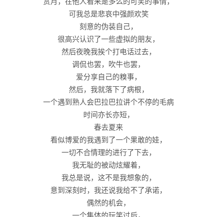
赏月，在他人看来是多么的可笑的事情，
可我总是悲哀中强颜欢笑
刻意的伪装自己，
很高兴认识了一些虚拟的朋友，
然后夜晚我挨个打电话过去，
调侃也罢，吹牛也罢，
爱分享自己的糗事，
然后，我就落下了病根，
一个遇到熟人会巴拉巴拉讲个不停的毛病
时间亦长亦短，
春去夏来
看似博爱的我遇到了一个果敢的娃，
一切不合情理的进行了下去，
我无耻的被动炫耀着，
我总是说，这不是我想象的，
意到深刻时，我还说我给不了承诺，
偶然的机会，
一个集体的玩笑过后，