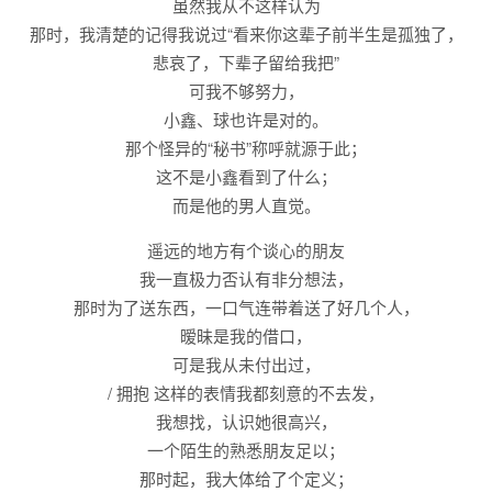
虽然我从不这样认为
那时，我清楚的记得我说过“看来你这辈子前半生是孤独了，
悲哀了，下辈子留给我把”
可我不够努力，
小鑫、球也许是对的。
那个怪异的“秘书”称呼就源于此；
这不是小鑫看到了什么；
而是他的男人直觉。
遥远的地方有个谈心的朋友
我一直极力否认有非分想法，
那时为了送东西，一口气连带着送了好几个人，
暧昧是我的借口，
可是我从未付出过，
/ 拥抱 这样的表情我都刻意的不去发，
我想找，认识她很高兴，
一个陌生的熟悉朋友足以；
那时起，我大体给了个定义；