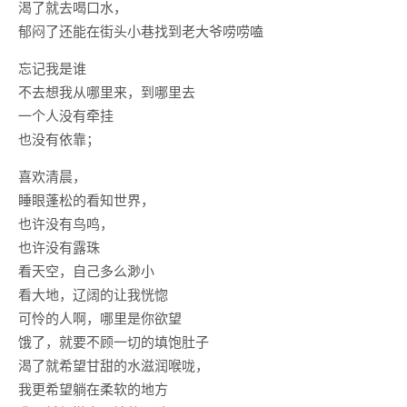
渴了就去喝口水，
郁闷了还能在街头小巷找到老大爷唠唠嗑
忘记我是谁
不去想我从哪里来，到哪里去
一个人没有牵挂
也没有依靠；
喜欢清晨，
睡眼蓬松的看知世界，
也许没有鸟鸣，
也许没有露珠
看天空，自己多么渺小
看大地，辽阔的让我恍惚
可怜的人啊，哪里是你欲望
饿了，就要不顾一切的填饱肚子
渴了就希望甘甜的水滋润喉咙，
我更希望躺在柔软的地方