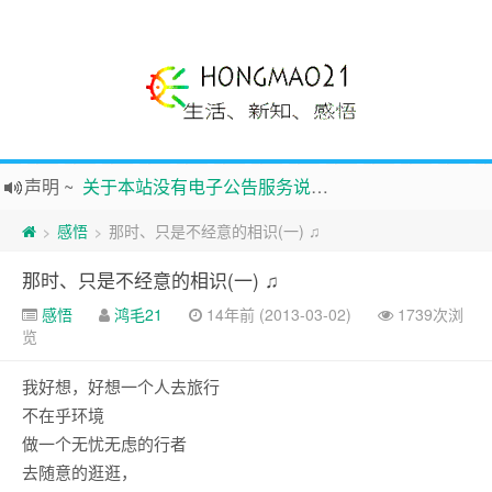
声明
~
关于本站没有电子公告服务说明-20180517
践行自
由、开放、互
助分享的互联网精神
感悟
那时、只是不经意的相识(一) ♫
>
>
如果您觉得本站非常有看点，那么赶紧使用Ctrl+D 收藏吧
那时、只是不经意的相识(一) ♫
Hi，本站更换全新主题，欢迎访问，新主题来自云落的GIt，感谢。 -0907
感悟
鸿毛21
14年前 (2013-03-02)
1739次浏
鸿毛21-生活、新知、感悟 hongmao21.com
览
新的启程
~
时钟
鸿毛站引导页
我好想，好想一个人去旅行
不在乎环境
做一个无忧无虑的行者
去随意的逛逛，