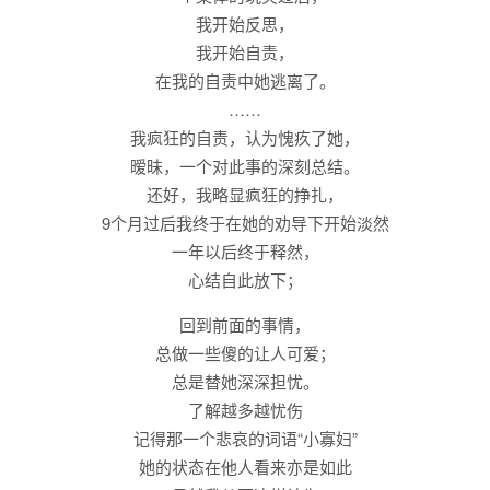
我开始反思，
我开始自责，
在我的自责中她逃离了。
……
我疯狂的自责，认为愧疚了她，
暧昧，一个对此事的深刻总结。
还好，我略显疯狂的挣扎，
9个月过后我终于在她的劝导下开始淡然
一年以后终于释然，
心结自此放下；
回到前面的事情，
总做一些傻的让人可爱；
总是替她深深担忧。
了解越多越忧伤
记得那一个悲哀的词语“小寡妇”
她的状态在他人看来亦是如此