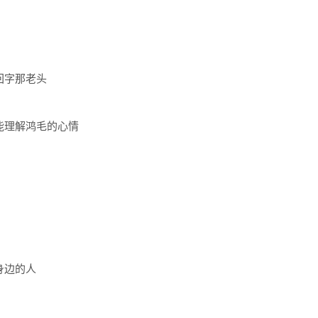
回字那老头
能理解鸿毛的心情
身边的人