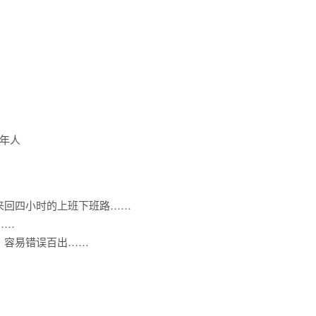
年人
来回四小时的上班下班路……
……
，容易错误百出……