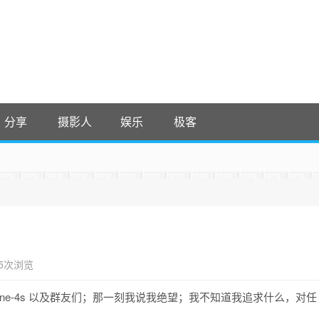
分享
摄影人
娱乐
极客
 收藏吧
It，感谢。 -0907
35次浏览
Phone-4s 以及群友们；那一刻我说我绝望；我不知道我追求什么，对任