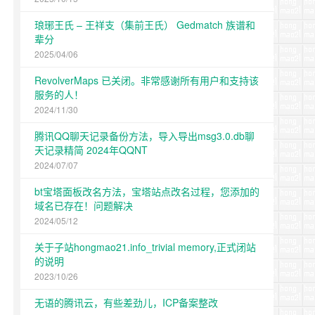
琅琊王氏 – 王祥支（集前王氏） Gedmatch 族谱和
辈分
2025/04/06
RevolverMaps 已关闭。非常感谢所有用户和支持该
服务的人！
2024/11/30
腾讯QQ聊天记录备份方法，导入导出msg3.0.db聊
天记录精简 2024年QQNT
2024/07/07
bt宝塔面板改名方法，宝塔站点改名过程，您添加的
域名已存在！问题解决
2024/05/12
关于子站hongmao21.info_trivial memory,正式闭站
的说明
2023/10/26
无语的腾讯云，有些差劲儿，ICP备案整改