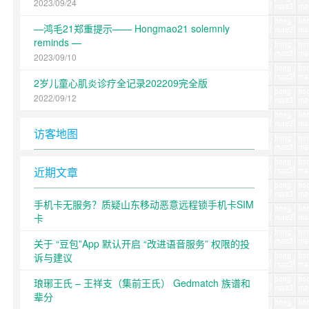
2023/09/24
—鸿毛21郑重提示—— Hongmao21 solemnly
reminds —
2023/09/10
2岁儿童心肌炎诊疗全记录202209完全版
2022/09/12
访客地图
近期文章
手机卡无服务？质疑山东移动恶意远程锁手机卡SIM
卡
关于 “豆包”App 默认开启 “改进语音服务” 权限的投
诉与建议
琅琊王氏 – 王祥支（集前王氏） Gedmatch 族谱和
辈分