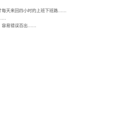
才每天来回四小时的上班下班路……
……
，容易错误百出……