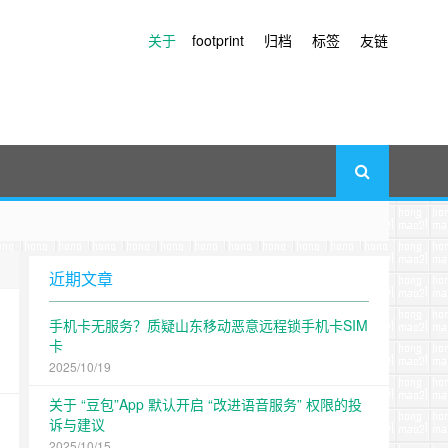
关于
footprint
归档
标签
友链
近期文章
手机卡无服务？质疑山东移动恶意远程锁手机卡SIM
卡
2025/10/19
关于 “豆包”App 默认开启 “改进语音服务” 权限的投
诉与建议
2025/10/15