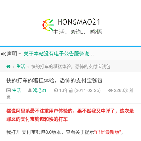
声明
~
关于本站没有电子公告服务说明-20180517
践行自
由、开放、互
助分享的互联网精神
生活
快的打车的糟糕体验，恐怖的支付宝钱包
>
>
如果您觉得本站非常有看点，那么赶紧使用Ctrl+D 收藏吧
快的打车的糟糕体验，恐怖的支付宝钱包
Hi，本站更换全新主题，欢迎访问，新主题来自云落的GIt，感谢。 -0907
生活
鸿毛21
13年前 (2014-02-25)
2263次浏
鸿毛21-生活、新知、感悟 hongmao21.com
览
新的启程
~
时钟
鸿毛站引导页
都说阿里系最不注重用户体验的，果不然我又中弹了，这次是
罪恶的支付宝钱包和快的打车
我打开 支付宝钱包8.0版本，查看关于提示
“已是最新版”
，