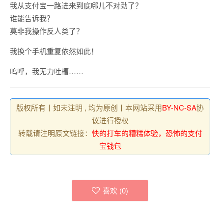
我从支付宝一路进来到底哪儿不对劲了？
谁能告诉我？
莫非我操作反人类了？
我换个手机重复依然如此！
呜呼，我无力吐槽……
版权所有丨如未注明 , 均为原创丨本网站采用
BY-NC-SA
协
议进行授权
转载请注明原文链接：
快的打车的糟糕体验，恐怖的支付
宝钱包
喜欢 (
0
)