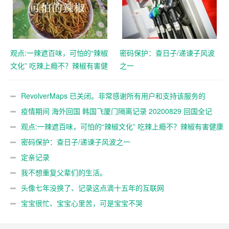
观点:一辣遮百味，可怕的“辣椒
密码保护：查日子/递谏子风波
文化” 吃辣上瘾不？辣椒有害健
之一
康不？
RevolverMaps 已关闭。非常感谢所有用户和支持该服务的
人！
疫情期间 海外回国 韩国飞厦门隔离记录 20200829 回国全记
录
观点:一辣遮百味，可怕的“辣椒文化” 吃辣上瘾不？辣椒有害健康
不？
密码保护：查日子/递谏子风波之一
定亲记录
我不想重复父辈们的生活。
头像七年没换了、记录这点滴十五年的互联网
宝宝很忙、宝宝心里苦，可是宝宝不哭