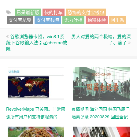
已是最新版
快的打车
恐怖的支付宝钱包
支付宝坑爹
支付宝钱包
无力吐槽
糟糕体验
阿里系
谷歌浏览器卡顿，win8.1系
男人对爱的两个极端，爱的深
统下谷歌输入法引起chrome故
了、痛了
障
RevolverMaps 已关闭。非常感
疫情期间 海外回国 韩国飞厦门
谢所有用户和支持该服务的
隔离记录 20200829 回国全记
人！
录