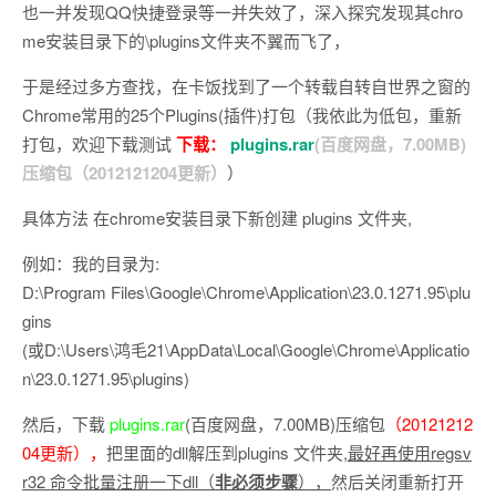
也一并发现QQ快捷登录等一并失效了，深入探究发现其chro
me安装目录下的\plugins文件夹不翼而飞了，
于是经过多方查找，在卡饭找到了一个转载自转自世界之窗的
Chrome常用的25个Plugins(插件)打包（我依此为低包，重新
打包，欢迎下载测试
下载：
plugins.rar
(百度网盘，7.00MB)
压缩包（2012121204更新）
）
具体方法 在chrome安装目录下新创建 plugins 文件夹,
例如：我的目录为:
D:\Program Files\Google\Chrome\Application\23.0.1271.95\plu
gins
(或D:\Users\鸿毛21\AppData\Local\Google\Chrome\Applicatio
n\23.0.1271.95\plugins)
然后，下载
plugins.rar
(百度网盘，7.00MB)压缩包
（20121212
04更新），
把里面的dll解压到plugins 文件夹,
最好再使用regsv
r32 命令批量注册一下dll（
非必须步骤
），
然后关闭重新打开