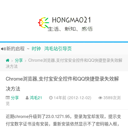
新的启程
~
时钟
鸿毛站引导页
声明
~
关于本站没有电子公告服务说明-20180517
分享
Chrome浏览器,支付宝安全控件和QQ快捷登录失效解
>
>
践行自
由、开放、互
助分享的互联网精神
决方法
如果您觉得本站非常有看点，那么赶紧使用Ctrl+D 收藏吧
Chrome浏览器,支付宝安全控件和QQ快捷登录失效解
Hi，本站更换全新主题，欢迎访问，新主题来自云落的GIt，感谢。 -0907
决方法
鸿毛21-生活、新知、感悟 hongmao21.com
分享
鸿毛21
14年前 (2012-12-02)
3589次浏
览
近期chrome升级到了23.0.1271.95，登录淘宝却发现，提示支
付宝数字证书没有安装，重新安装依然显示不了密码输入框，