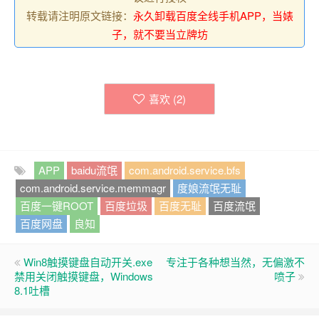
转载请注明原文链接：
永久卸载百度全线手机APP，当婊
子，就不要当立牌坊
喜欢 (
2
)
APP
baidu流氓
com.android.service.bfs
com.android.service.memmagr
度娘流氓无耻
百度一键ROOT
百度垃圾
百度无耻
百度流氓
百度网盘
良知
Win8触摸键盘自动开关.exe
专注于各种想当然，无偏激不
禁用关闭触摸键盘，Windows
喷子
8.1吐槽