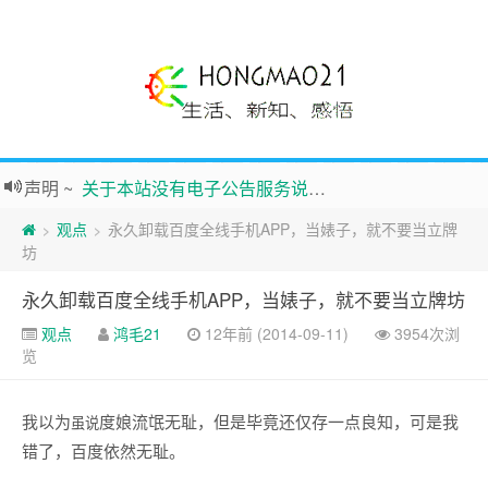
声明
~
关于本站没有电子公告服务说明-20180517
践行自
由、开放、互
助分享的互联网精神
观点
永久卸载百度全线手机APP，当婊子，就不要当立牌
>
>
如果您觉得本站非常有看点，那么赶紧使用Ctrl+D 收藏吧
坊
Hi，本站更换全新主题，欢迎访问，新主题来自云落的GIt，感谢。 -0907
永久卸载百度全线手机APP，当婊子，就不要当立牌坊
鸿毛21-生活、新知、感悟 hongmao21.com
观点
鸿毛21
12年前 (2014-09-11)
3954次浏
新的启程
~
时钟
鸿毛站引导页
览
我以为
度娘流氓无耻，但是毕竟还仅存一点良知，可是我
虽说
错了，百度依然无耻。